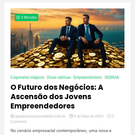
3 Minutes
Cogumelos mágicos
Dicas valiósas
Empreendorismo
SEBRAE
O Futuro dos Negócios: A
Ascensão dos Jovens
Empreendedores
ajudeumempreendedor.com.br
6 de May de 2024
0
on
Comment
O
No cenário empresarial contemporâneo, uma nova e
Futuro