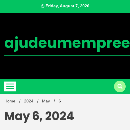
Skip
Friday, August 7, 2026
to
content
ajudeumempree
Home
2024
May
6
May 6, 2024