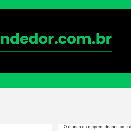
ndedor.com.br
O mundo do empreendedorismo es
Futuro