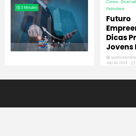
Cursos
Dicas va
3 Minutes
Psilocibina
Futuro
Empree
Dicas P
Jovens 
ajudeumempre
July de 2024