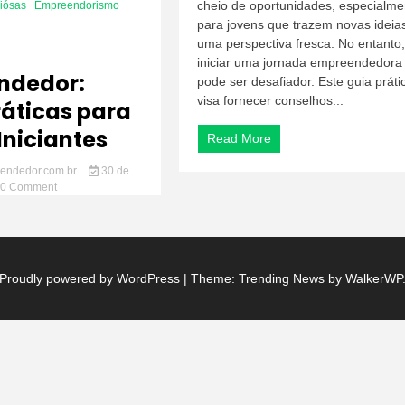
Empreended
cheio de oportunidades, especialme
liósas
Empreendorismo
Dicas
para jovens que trazem novas ideia
Práticas
uma perspectiva fresca. No entanto,
para
iniciar uma jornada empreendedora
Jovens
ndedor:
pode ser desafiador. Este guia práti
Iniciantes
visa fornecer conselhos...
ráticas para
Iniciantes
Read More
endedor.com.br
30 de
on
0 Comment
Proudly powered by WordPress
|
Theme: Trending News by
WalkerWP