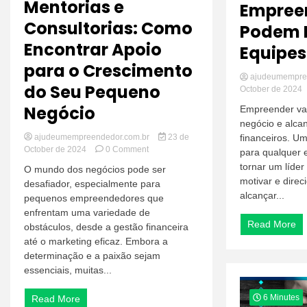
Mentorias e
Empree
Consultorias: Como
Podem I
Encontrar Apoio
Equipes
para o Crescimento
ajudeumempre
do Seu Pequeno
October de 2024
Negócio
Empreender vai
negócio e alca
ajudeumempreendedor.com.br
23 de
financeiros. U
on
October de 2024
0 Comment
para qualquer
Mentorias
tornar um líder
O mundo dos negócios pode ser
e
motivar e direc
desafiador, especialmente para
Consultorias:
alcançar...
pequenos empreendedores que
Como
Encontrar
enfrentam uma variedade de
Apoio
Read More
obstáculos, desde a gestão financeira
para
até o marketing eficaz. Embora a
o
determinação e a paixão sejam
Crescimento
essenciais, muitas...
do
Seu
Pequeno
6 Minutes
Read More