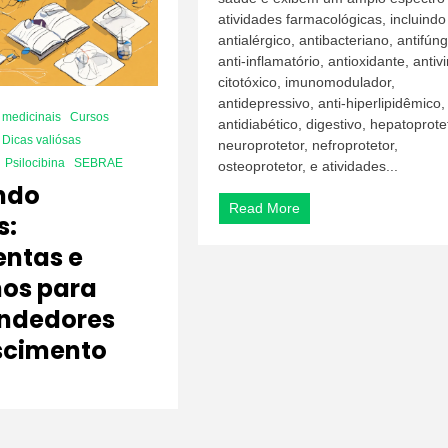
atividades farmacológicas, incluindo
antialérgico, antibacteriano, antifúng
anti-inflamatório, antioxidante, antivi
citotóxico, imunomodulador,
antidepressivo, anti-hiperlipidêmico,
medicinais
Cursos
antidiabético, digestivo, hepatoprote
Dicas valiósas
neuroprotetor, nefroprotetor,
Psilocibina
SEBRAE
osteoprotetor, e atividades...
ndo
Read More
s:
ntas e
os para
ndedores
scimento