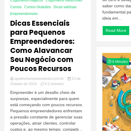
Cogumelos mágicos
Cogumelos medicinais
saber como dar
Cursos
Cursos Gratuitos
Dicas valiósas
fundamental pa
Empreendorismo
ideia em...
Dicas Essenciais
para Pequenos
Read More
Empreendedores:
Como Alavancar
Seu Negócio com
8 Minutes
Poucos Recursos
ajudeumempreendedor.com.br
23 de
on
October de 2024
0 Comment
Dicas
Empreender é um desafio cheio de
Essenciais
surpresas, especialmente para quem
para
está começando com poucos recursos.
Pequenos
Empreendedores:
Pequenos empreendedores enfrentam
Como
a pressão constante de gerenciar suas
Alavancar
operações, atrair clientes, controlar
Seu
custos e, ao mesmo tempo, competir...