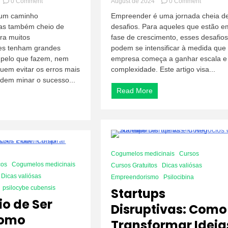
on
on
0 Comment
August de 2024
0 Comment
Como
Superand
 um caminho
Empreender é uma jornada cheia d
Evitar
Desafios:
as também cheio de
desafios. Para aqueles que estão e
Armadilhas
Ferramen
ra muitos
fase de crescimento, esses desafios
Comuns
e
no
Conselho
s tenham grandes
podem se intensificar à medida que
Empreendedorismo:
para
o pelo que fazem, nem
empresa começa a ganhar escala e
Erros
Empreen
em evitar os erros mais
complexidade. Este artigo visa...
que
em
dem minar o sucesso...
Você
Crescime
Read More
Não
Quer
Cometer
4 Minutes
Cogumelos medicinais
Cursos
cos
Cogumelos medicinais
Cursos Gratuitos
Dicas valiósas
Dicas valiósas
Empreendorismo
Psilocibina
psilocybe cubensis
Startups
io de Ser
Disruptivas: Como
Como
Transformar Ideia