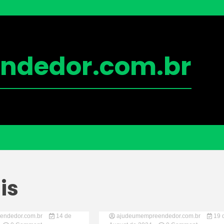
ndedor.com.br
is
endedor.com.br
14 de
ajudeumempreendedor.com.br
19 