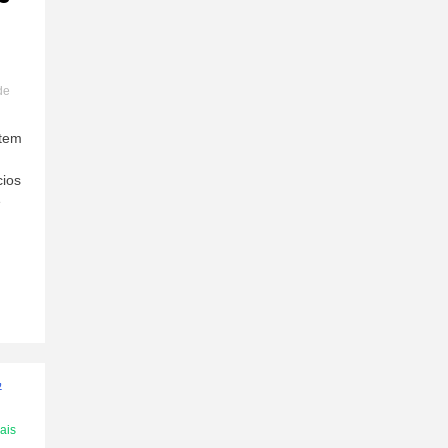
de
 tem
cios
é
ais