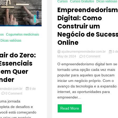
Cursos
Cursos Gratuitos
Dicas valiósas
Empreendedoris
Digital: Como
Construir um
Negócio de Suces
cos
Cogumelos medicinais
Online
Dicas valiósas
ajudeumempreendedor.com.br
3 d
ir do Zero:
on
May de 2024
0 Comment
Essenciais
Empreended
O empreendedorismo digital tem se
Digital:
uem Quer
tornado uma opção cada vez mais
Como
popular para aqueles que buscam
Construir
nder
um
iniciar um negócio próprio. Com o
Negócio
avanço da tecnologia e a expansão
endedor.com.br
9 de
de
internet, as oportunidades para
on
0 Comment
Sucesso
empreender...
Como
Online
uma jornada
Sair
epleta de desafios e
do
Read More
 você está começando
Zero:
Passos
a criar um negócio,