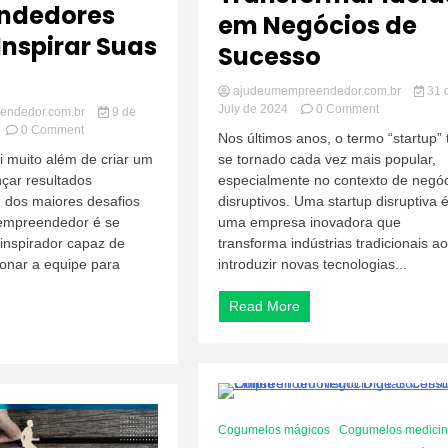
ndedores
em Negócios de
nspirar Suas
Sucesso
ajudeumempreendedor.com.br
31 
on
July de 2024
0 Comment
endedor.com.br
9 de
Startups
on
0 Comment
Nos últimos anos, o termo “startup”
Disruptivas:
O
 muito além de criar um
se tornado cada vez mais popular,
Como
Desafio
nçar resultados
especialmente no contexto de negó
Transformar
de
Ideias
m dos maiores desafios
disruptivos. Uma startup disruptiva 
Ser
em
Líder:
 empreendedor é se
uma empresa inovadora que
Negócios
Como
 inspirador capaz de
transforma indústrias tradicionais ao
de
Empreendedores
ionar a equipe para
introduzir novas tecnologias...
Sucesso
Podem
Inspirar
Read More
Suas
Equipes
3 Minutes
Cogumelos mágicos
Cogumelos medicin