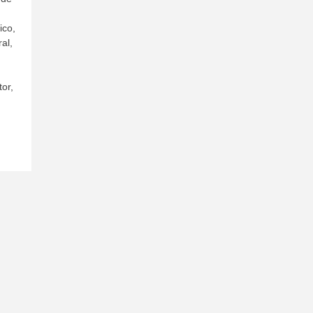
ico,
ral,
tor,