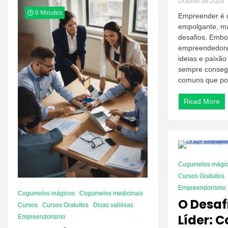
October de 2024
8 Minutes
Empreender é
empolgante, m
desafios. Embo
empreendedore
ideias e paixã
sempre consegu
comuns que po
Read More
7 Minutes
Cogumelos mági
Cursos Gratuitos
Empreendorismo
Cogumelos mágicos
Cogumelos medicinais
O Desaf
Cursos
Cursos Gratuitos
Dicas valiósas
Líder: 
Empreendorismo