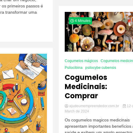
Essenciais
 os primeiros passos é
para
ra transformar uma
Quem
Quer
4 Minutes
Empreender
Cogumelos mágicos
Cogumelos medicin
Psilocibina
psilocybe cubensis
Cogumelos
Medicinais:
Comprar
ajudeumempreendedor.com.br
12 
March de 2024
Os cogumelos magicos medicinais
apresentam importantes benefícios 
saúde e exibem um amplo espectro