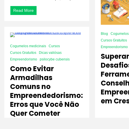
Negócio
com
Read More
Poucos
Recursos
Blog
Cogumelos 
Cursos Gratuitos
7 Minutes
Cogumelos medicinais
Cursos
Empreendorismo
Cursos Gratuitos
Dicas valiósas
Supera
Empreendorismo
psilocybe cubensis
Desafio
Como Evitar
Ferrame
Armadilhas
Conselh
Comuns no
Empree
Empreendedorismo:
em Cre
Erros que Você Não
Quer Cometer