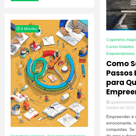
Negócio
8 Minutes
Cogumelos mági
Cursos Gratuitos
Empreendorismo
Como Sa
Passos 
para Q
Empree
ajudeumempre
October de 2024
Empreender é 
emocionante, r
conquistas. Se
do zero e desej