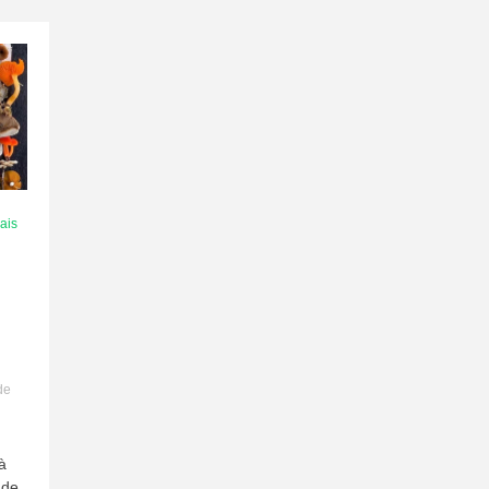
ais
de
à
 de