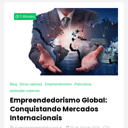
5 Minutes
Blog
Dicas valiósas
Empreendorismo
Psilocibina
psilocybe cubensis
Empreendedorismo Global:
Conquistando Mercados
Internacionais
ajudeumempreendedor.com.br
25 de July de 2024
0