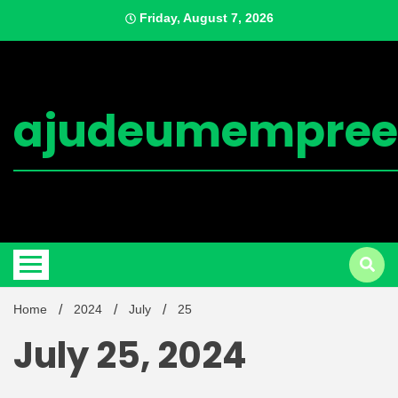
Skip
Friday, August 7, 2026
to
content
ajudeumempree
Home
2024
July
25
July 25, 2024