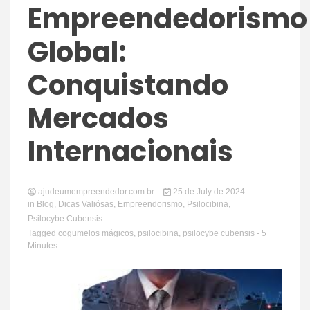
Empreendedorismo
Global:
Conquistando
Mercados
Internacionais
ajudeumempreendedor.com.br
25 de July de 2024
in
Blog
,
Dicas Valiósas
,
Empreendorismo
,
Psilocibina
,
Psilocybe Cubensis
Tagged
cogumelos mágicos
,
psilocibina
,
psilocybe cubensis
- 5
Minutes