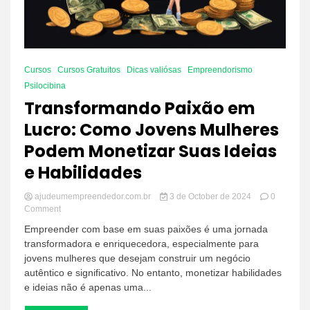
Cursos
Cursos Gratuitos
Dicas valiósas
Empreendorismo
Psilocibina
Transformando Paixão em
Lucro: Como Jovens Mulheres
Podem Monetizar Suas Ideias
e Habilidades
ajudeumempreendedor.com.br
3 de October de 2024
0
on
Comment
Transformando
Empreender com base em suas paixões é uma jornada
Paixão
transformadora e enriquecedora, especialmente para
em
jovens mulheres que desejam construir um negócio
Lucro:
Como
autêntico e significativo. No entanto, monetizar habilidades
Jovens
e ideias não é apenas uma...
Mulheres
Podem