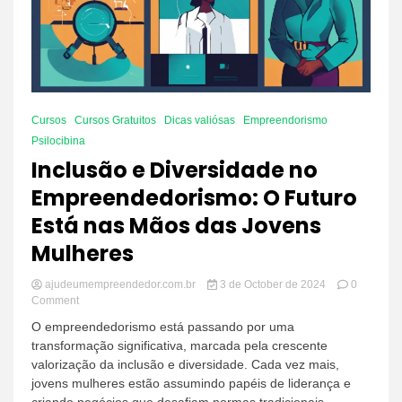
Cursos
Cursos Gratuitos
Dicas valiósas
Empreendorismo
Psilocibina
Inclusão e Diversidade no
Empreendedorismo: O Futuro
Está nas Mãos das Jovens
Mulheres
ajudeumempreendedor.com.br
3 de October de 2024
0
on
Comment
Inclusão
O empreendedorismo está passando por uma
e
transformação significativa, marcada pela crescente
Diversidade
valorização da inclusão e diversidade. Cada vez mais,
no
Empreendedorismo:
jovens mulheres estão assumindo papéis de liderança e
O