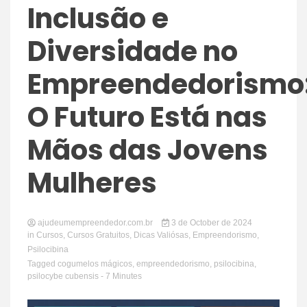
Inclusão e
Diversidade no
Empreendedorismo
O Futuro Está nas
Mãos das Jovens
Mulheres
ajudeumempreendedor.com.br
3 de October de 2024
in
Cursos
,
Cursos Gratuitos
,
Dicas Valiósas
,
Empreendorismo
,
Psilocibina
Tagged
cogumelos mágicos
,
empreendedorismo
,
psilocibina
,
psilocybe cubensis
- 7 Minutes