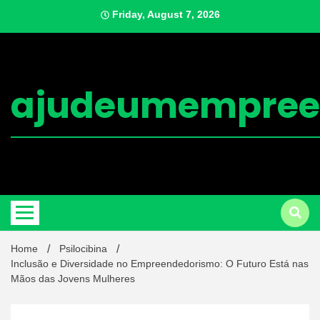
Skip
Friday, August 7, 2026
to
content
ajudeumempree
Home
Psilocibina
Inclusão e Diversidade no Empreendedorismo: O Futuro Está nas
Mãos das Jovens Mulheres